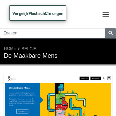
VergelijkPlastischChirurgen
Tog
HOME
BELGIE
De Maakbare Mens