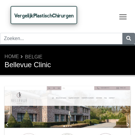
VergelijkPlastischChirurgen
Tog
HOME
BELGIE
Bellevue Clinic