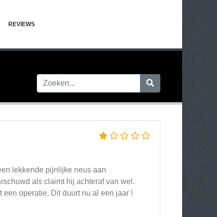
REVIEWS
 een lekkende pijnlijke neus aan
schuwd als claimt hij achteraf van wel.
een operatie. Dit duurt nu al een jaar !