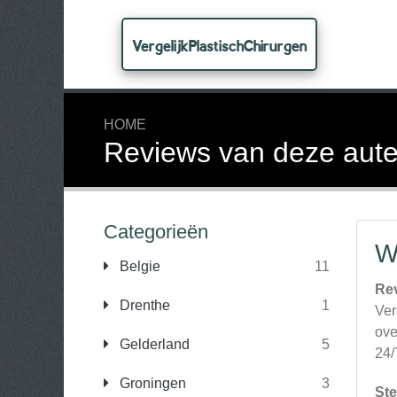
VergelijkPlastischChirurgen
HOME
Reviews van deze aute
Categorieën
W
Belgie
11
Re
Drenthe
1
Ver
ove
Gelderland
5
24/
Groningen
3
Ste