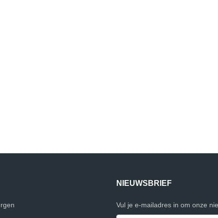
NIEUWSBRIEF
urgen
Vul je e-mailadres in om onze ni