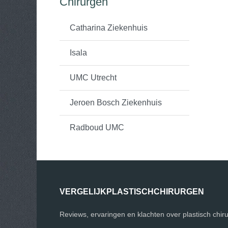
Chirurgen
Catharina Ziekenhuis
Isala
UMC Utrecht
Jeroen Bosch Ziekenhuis
Radboud UMC
VERGELIJKPLASTISCHCHIRURGEN
Reviews, ervaringen en klachten over plastisch chir