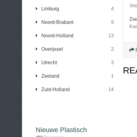
Vri
Limburg
4
Zw
Noord-Brabant
9
Kan
Noord-Holland
13
Overijssel
2
Utrecht
3
RE
Zeeland
1
Zuid-Holland
14
Nieuwe Plastisch