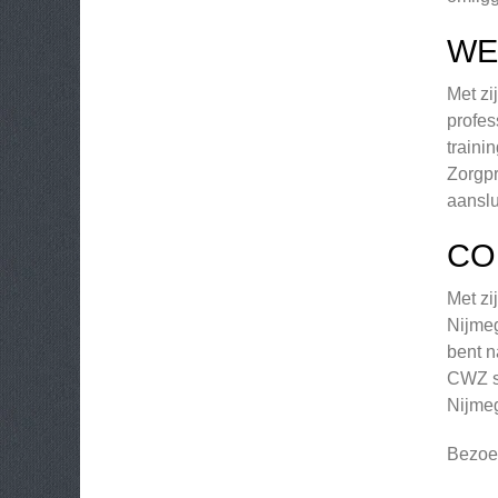
WE
Met zi
profes
traini
Zorgpr
aanslu
CO
Met zi
Nijmeg
bent n
CWZ st
Nijme
Bezoe