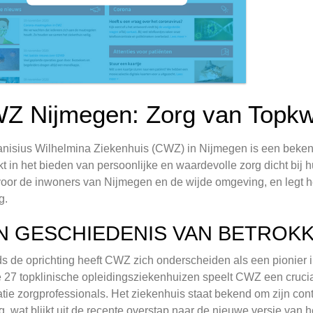
Z Nijmegen: Zorg van Topkwal
nisius Wilhelmina Ziekenhuis (CWZ) in Nijmegen is een bekend
nkt in het bieden van persoonlijke en waardevolle zorg dicht bij
voor de inwoners van Nijmegen en de wijde omgeving, en legt he
g.
N GESCHIEDENIS VAN BETROKK
ds de oprichting heeft CWZ zich onderscheiden als een pionier
 27 topklinische opleidingsziekenhuizen speelt CWZ een crucia
tie zorgprofessionals. Het ziekenhuis staat bekend om zijn cont
g, wat blijkt uit de recente overstap naar de nieuwe versie van 