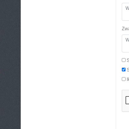
Zwa
S
S
I