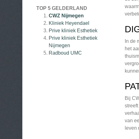
waarme
TOP 5 GELDERLAND
verbet
CWZ Nijmegen
Kliniek Heyendael
DI
Prive kliniek Esthetiek
Prive kliniek Esthetiek
In de 
Nijmegen
het aa
Radboud UMC
thuism
vergro
kunnen
PA
Bij CW
streef
verhaa
van ee
leven 