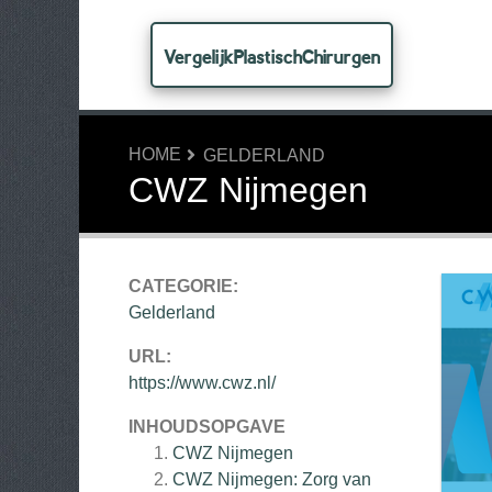
VergelijkPlastischChirurgen
HOME
GELDERLAND
CWZ Nijmegen
CATEGORIE:
Gelderland
URL:
https://www.cwz.nl/
INHOUDSOPGAVE
CWZ Nijmegen
CWZ Nijmegen: Zorg van