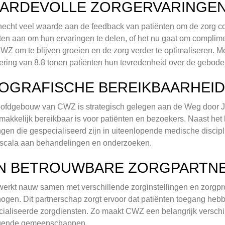
ARDEVOLLE ZORGERVARINGE
cht veel waarde aan de feedback van patiënten om de zorg con
ten aan om hun ervaringen te delen, of het nu gaat om complime
WZ om te blijven groeien en de zorg verder te optimaliseren.
ring van 8.8 tonen patiënten hun tevredenheid over de gebode
OGRAFISCHE BEREIKBAARHEID 
oofdgebouw van CWZ is strategisch gelegen aan de Weg door 
makkelijk bereikbaar is voor patiënten en bezoekers. Naast het 
ngen die gespecialiseerd zijn in uiteenlopende medische discipl
 scala aan behandelingen en onderzoeken.
N BETROUWBARE ZORGPARTNER
rkt nauw samen met verschillende zorginstellingen en zorgprof
hogen. Dit partnerschap zorgt ervoor dat patiënten toegang heb
ialiseerde zorgdiensten. Zo maakt CWZ een belangrijk verschi
gende gemeenschappen.