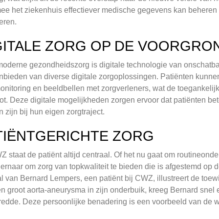
e het ziekenhuis effectiever medische gegevens kan beheren e
eren.
GITALE ZORG OP DE VOORGRO
moderne gezondheidszorg is digitale technologie van onschat
nbieden van diverse digitale zorgoplossingen. Patiënten kunn
onitoring en beeldbellen met zorgverleners, wat de toegankelijkh
ot. Deze digitale mogelijkheden zorgen ervoor dat patiënten be
 zijn bij hun eigen zorgtraject.
TIËNTGERICHTE ZORG
Z staat de patiënt altijd centraal. Of het nu gaat om routineon
t ernaar om zorg van topkwaliteit te bieden die is afgestemd op 
l van Bernard Lempers, een patiënt bij CWZ, illustreert de toew
n groot aorta-aneurysma in zijn onderbuik, kreeg Bernard snel e
redde. Deze persoonlijke benadering is een voorbeeld van de w