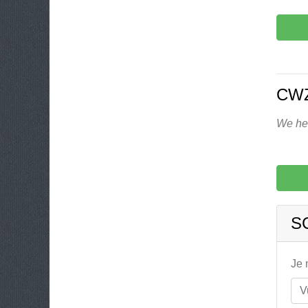
CWZ
We heb
S
Je