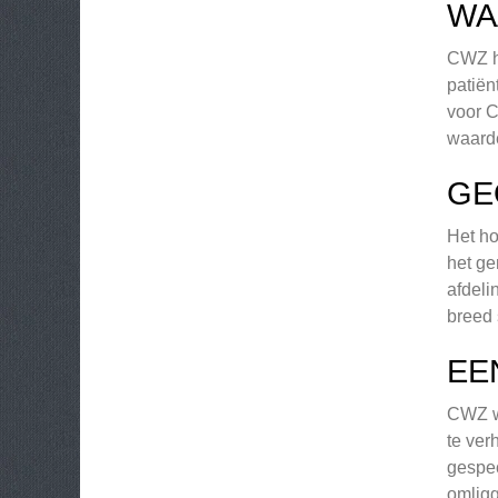
WA
CWZ he
patiën
voor C
waarde
GE
Het h
het ge
afdeli
breed
EE
CWZ we
te ver
gespec
omlig