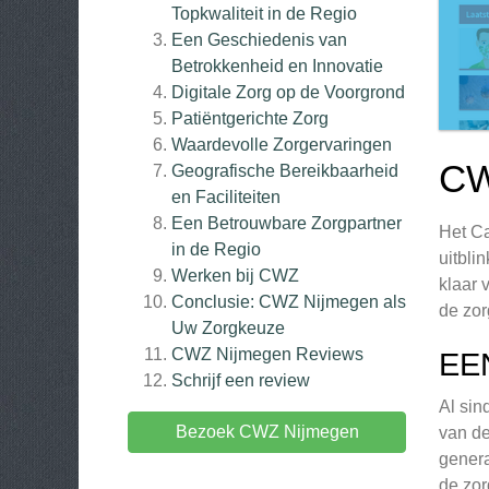
Topkwaliteit in de Regio
Een Geschiedenis van
Betrokkenheid en Innovatie
Digitale Zorg op de Voorgrond
Patiëntgerichte Zorg
Waardevolle Zorgervaringen
CW
Geografische Bereikbaarheid
en Faciliteiten
Een Betrouwbare Zorgpartner
Het Ca
in de Regio
uitbli
Werken bij CWZ
klaar 
Conclusie: CWZ Nijmegen als
de zor
Uw Zorgkeuze
CWZ Nijmegen
Reviews
EE
Schrijf een review
Al sin
Bezoek CWZ Nijmegen
van de
genera
de zor